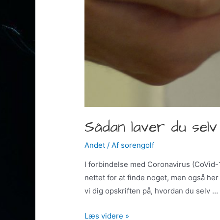
Sådan laver du selv
Andet
/ Af
sorengolf
I forbindelse med Coronavirus (CoVid-1
nettet for at finde noget, men også her
vi dig opskriften på, hvordan du selv …
Sådan
Læs videre »