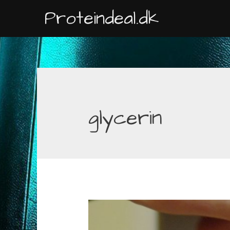
Gå
Proteindeal.dk
til
indholdet
glycerin