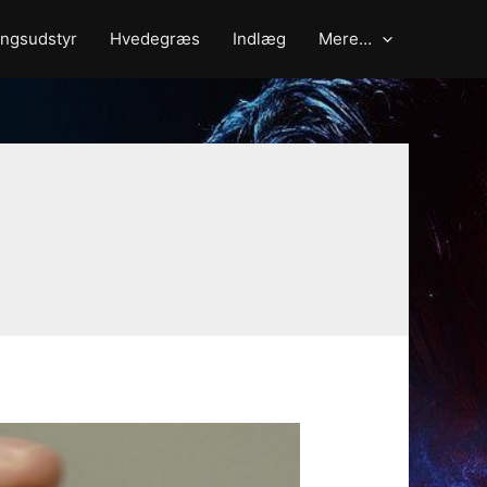
ngsudstyr
Hvedegræs
Indlæg
Mere…