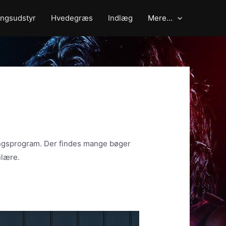
ngsudstyr
Hvedegræs
Indlæg
Mere…
ningsprogram. Der findes mange bøger
ulære.