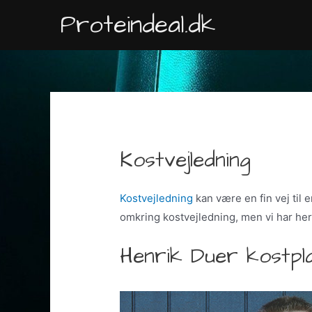
Gå
Proteindeal.dk
til
indholdet
Kostvejledning
Kostvejledning
kan være en fin vej til
omkring kostvejledning, men vi har her
Henrik Duer kostpl