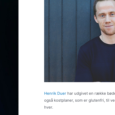
Henrik Duer
har udgivet en række bø
også kostplaner, som er glutenfri, til v
hver.