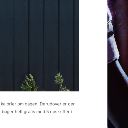
al kalorier om dagen. Derudover er der
e bøger helt gratis med 5 opskrifter i