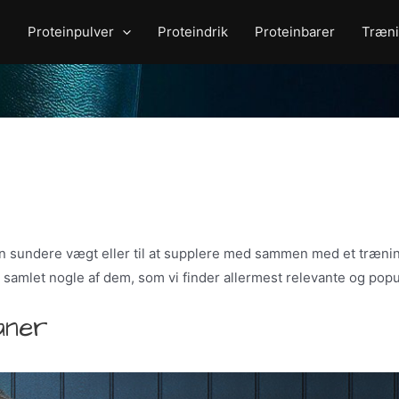
Proteinpulver
Proteindrik
Proteinbarer
Træni
 en sundere vægt eller til at supplere med sammen med et træ
 samlet nogle af dem, som vi finder allermest relevante og pop
aner