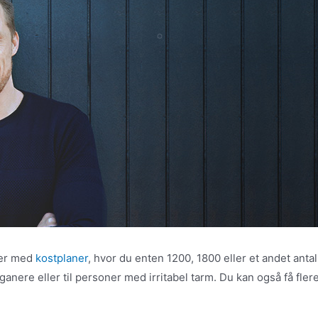
der med
kostplaner
, hvor du enten 1200, 1800 eller et andet ant
eganere eller til personer med irritabel tarm. Du kan også få fler