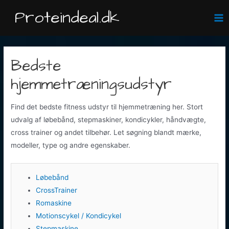
Gå
Proteindeal.dk
til
Ma
indholdet
Me
Bedste
hjemmetræningsudstyr
Find det bedste fitness udstyr til hjemmetræning her. Stort
udvalg af løbebånd, stepmaskiner, kondicykler, håndvægte,
cross trainer og andet tilbehør. Let søgning blandt mærke,
modeller, type og andre egenskaber.
Løbebånd
CrossTrainer
Romaskine
Motionscykel / Kondicykel
Stepmaskine